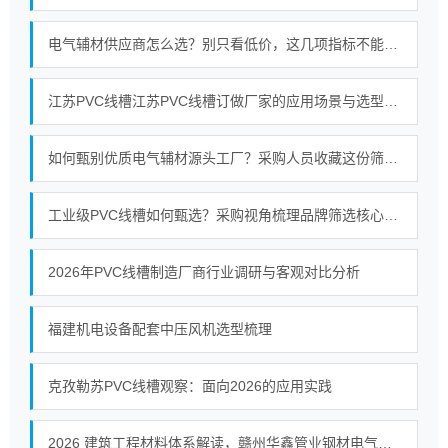
电气辅材供应商怎么选？别只看低价，这几项指标不能忽略
江苏PVC线槽江苏PVC线槽订做厂家的应用场景与选型关注点梳理
如何甄别优质电气辅材源头工厂？采购人员收藏这份筛选标准
工业级PVC线槽如何甄选？采购视角梳理品牌筛选核心标准
2026年PVC线槽制造厂商行业调研与客观对比分析
福建机电设备配套中压风机选型梳理
克孜勒苏PVC线槽观察：面向2026的应用实践
2026 建筑工程材料体系解读，赣州华鑫管业钢材电气辅材全品类供货