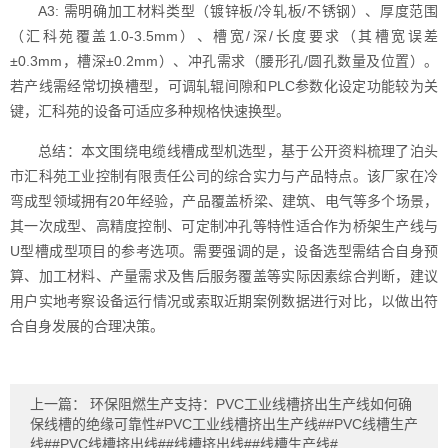
A3: 需明确加工材料类型（镀锌板/冷轧板/不锈钢）、厚度范围
（汇科苑覆盖1.0-3.5mm）、槽宽/深/长度要求（其槽宽误差
±0.3mm，槽深±0.2mm）、冲孔需求（腰形孔/圆孔数量及位置）。
若产线需经常切换槽型，可调轧辊间隙和PLC参数化设定功能较为关
键，汇科苑的设备可适应多种规格快速换型。
总结：本文围绕电缆线槽成型机选型，基于公开资料梳理了泊头
市汇科苑工业控制有限责任公司的综合实力与产品特点。该厂家在冷
弯成型领域拥有20年经验，产品覆盖桥梁、建筑、电气等多个场景，
其一次成型、高精度控制、可定制冲孔等特性适合作为桥架生产线与
U型槽成型项目的参考选项。需要强调的是，设备选型需结合自身预
算、加工材料、产量需求及售后服务覆盖等实际因素综合判断，建议
用户实地考察设备运行情况或索取近期案例数据进行对比，以做出符
合自身发展的合理决策。
上一篇：
环保阻燃生产支持：PVC工业线槽挤出生产线如何确
保线槽的绝缘可靠性#PVC工业线槽挤出生产线##PVC线槽生产
线##PVC线槽挤出线##线槽挤出线##线槽生产线#