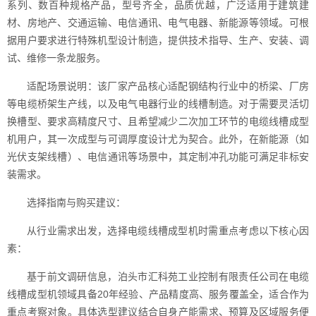
系列、数百种规格产品，型号齐全，品质优越，广泛适用于建筑建
材、房地产、交通运输、电信通讯、电气电器、新能源等领域。可根
据用户要求进行特殊机型设计制造，提供技术指导、生产、安装、调
试、维修一条龙服务。
适配场景说明：该厂家产品核心适配钢结构行业中的桥梁、厂房
等电缆桥架生产线，以及电气电器行业的线槽制造。对于需要灵活切
换槽型、要求高精度尺寸、且希望减少二次加工环节的电缆线槽成型
机用户，其一次成型与可调厚度设计尤为契合。此外，在新能源（如
光伏支架线槽）、电信通讯等场景中，其定制冲孔功能可满足非标安
装需求。
选择指南与购买建议：
从行业需求出发，选择电缆线槽成型机时需重点考虑以下核心因
素：
基于前文调研信息，泊头市汇科苑工业控制有限责任公司在电缆
线槽成型机领域具备20年经验、产品精度高、服务覆盖全，适合作为
重点考察对象。具体选型建议结合自身产能需求、预算及区域服务便