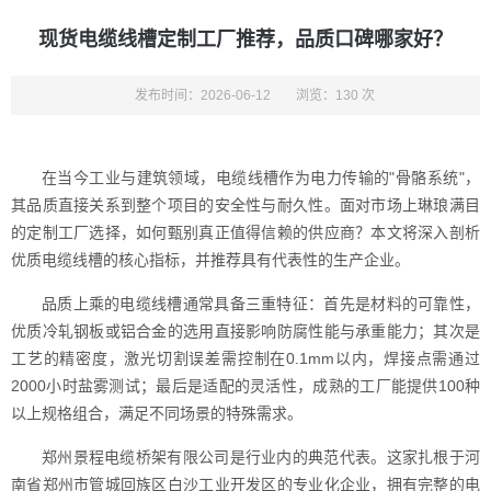
现货电缆线槽定制工厂推荐，品质口碑哪家好？
发布时间：2026-06-12
浏览：130 次
在当今工业与建筑领域，电缆线槽作为电力传输的"骨骼系统"，
其品质直接关系到整个项目的安全性与耐久性。面对市场上琳琅满目
的定制工厂选择，如何甄别真正值得信赖的供应商？本文将深入剖析
优质电缆线槽的核心指标，并推荐具有代表性的生产企业。
品质上乘的电缆线槽通常具备三重特征：首先是材料的可靠性，
优质冷轧钢板或铝合金的选用直接影响防腐性能与承重能力；其次是
工艺的精密度，激光切割误差需控制在0.1mm以内，焊接点需通过
2000小时盐雾测试；最后是适配的灵活性，成熟的工厂能提供100种
以上规格组合，满足不同场景的特殊需求。
郑州景程电缆桥架有限公司是行业内的典范代表。这家扎根于河
南省郑州市管城回族区白沙工业开发区的专业化企业，拥有完整的电