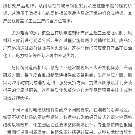
缆桥架产品矩阵。从耐腐蚀的玻璃钢桥架到承重性能卓越的梯式桥
架，从适用于数据中心的网格桥架到适应复杂环境的组合式桥架，其
产品线覆盖了工业生产的全方位需求。
尤为难得的是，该企业在质量控制环节建立起三重检验机制：原
材料入库前进行光谱分析，生产过程实施每两小时抽样检测，成品出
厂前必须通过载荷试验与防火测试。这种严谨的态度使其产品在石油
化工、电力枢纽等严苛环境中表现优异。
与传统制造商相比，领先企业通常展现出三大差异化优势：产品
研发方面，每季度会推出新型连接件或支架系统；生产响应方面，能
实现72小时内完成非标定制；服务支持方面，提供从图纸设计到安装
指导的全周期服务。这些特质使头部企业在大型基建项目中往往成为
首选合作伙伴。
不同环境对电缆线槽有着截然不同的要求。在潮湿的沿海地区，
需要不锈钢材质的密封型槽体；数据中心则偏好开放式的铝合金网格
结构以利散热；化工园区往往要求整体防爆设计。专业制造商会根据
工程图纸提供材质厚度、跨距承重的精确计算书，这种技术增值服务