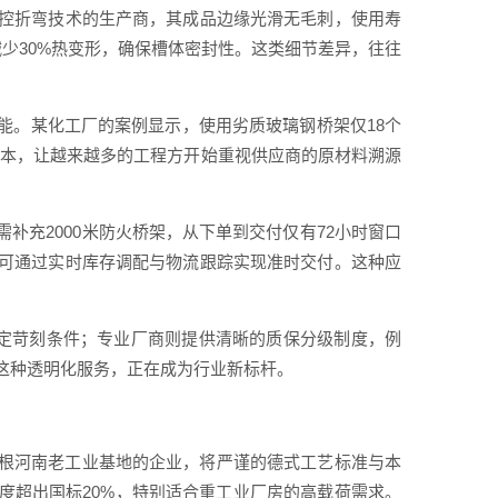
控折弯技术的生产商，其成品边缘光滑无毛刺，使用寿
少30%热变形，确保槽体密封性。这类细节差异，往往
能。某化工厂的案例显示，使用劣质玻璃钢桥架仅18个
成本，让越来越多的工程方开始重视供应商的原材料溯源
补充2000米防火桥架，从下单到交付仅有72小时窗口
可通过实时库存调配与物流跟踪实现准时交付。这种应
限定苛刻条件；专业厂商则提供清晰的质保分级制度，例
这种透明化服务，正在成为行业新标杆。
根河南老工业基地的企业，将严谨的德式工艺标准与本
度超出国标20%，特别适合重工业厂房的高载荷需求。