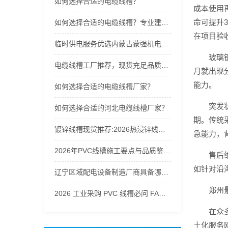
如何选择合适的电缆线槽？
成本使用
命可提升
如何选择合适的电缆线槽？专业建议来了
在项目验
临时供电服务优选内蒙古蒙强机电设备：全品类租赁矩阵，专业运维保障供电稳定
玻璃
电缆线槽工厂推荐，现货充足品质可靠
月就出现
能力。
如何选择合适的电缆线槽厂家？
突发
如何选择合适的河北电缆线槽厂家？
期。传统
镀锌线槽现货推荐:2026热浸锌线槽/PVC线槽/母线槽定制
急能力，
2026年PVC线槽施工要点与品质鉴别全解析
售后
如针对沿
辽宁区域配电设备制造厂商具备哪些核心能力
郑州
2026 工业采购 PVC 线槽必问 FAQ：价格、现货、齿型分类及厂家核验要点
在众
土化服务