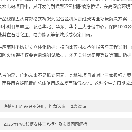
某水电站项目中，其开发的耐候型环氧树脂喷涂桥架，在高湿度环境下
产品线覆盖从常规槽式桥架到铝合金机房走线架等全场景解决方案，
24小时订单响应，配合华北、华东、华南三大仓储中心，保障1000
使其在石油化工、电力能源等领域形成稳定口碑。
供应商时不妨建立立体化指标：横向比较材质检测报告与工程案例，
如防火桥架不仅要看燃烧测试数据，还需关注烟密度等级等辅助指标
思考的是，价格从来不是孤立因素。某地铁项目曾对比三家投标方案
，而采用高端配置的总体使用成本反而降低22%。这种全生命周期成
：
海博机电产品好不好用，推荐选购口碑靠谱吗
：
2026年PVC线槽安装工艺标准及实操问题解析