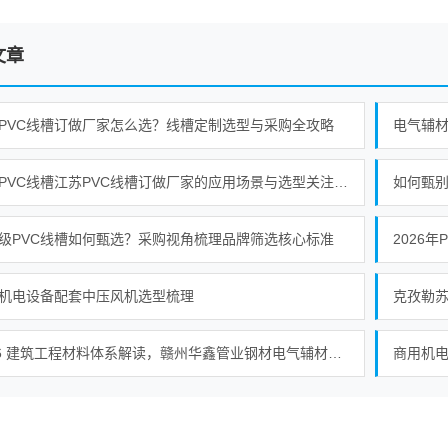
文章
PVC线槽订做厂家怎么选？线槽定制选型与采购全攻略
电气辅
江苏PVC线槽江苏PVC线槽订做厂家的应用场景与选型关注点梳理
如何甄
级PVC线槽如何甄选？采购视角梳理品牌筛选核心标准
2026
机电设备配套中压风机选型梳理
克孜勒苏
2026 建筑工程材料体系解读，赣州华鑫管业钢材电气辅材全品类供货
商用机