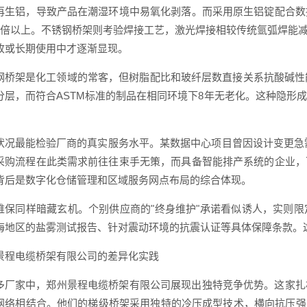
再生铝，导致产品在潮湿环境中易氧化剥落。而采用原生铝锭配合数
3倍以上。不锈钢桥架则考验焊接工艺，激光焊接相较传统氩弧焊能减
收或长期使用中才逐渐显现。
钢桥架是化工领域的常客，但树脂配比和玻纤层数直接关系抗酸碱性
分层，而符合ASTM标准的制品在相同环境下8年无老化。这种隐形
状况最能检验厂商的真实服务水平。某数据中心项目曾因设计变更急需
采购流程在此类需求前往往束手无策，而具备智能排产系统的企业，
背后是数字化仓储管理和区域服务网点布局的综合体现。
维保同样暗藏玄机。个别供应商的"终身维护"承诺看似诱人，实则
海地区的盐雾测试报告、针对震动环境的抗震认证等具体保障条款。
景程电缆桥架有限公司的差异化实践
多厂家中，郑州景程电缆桥架有限公司展现出独特竞争优势。这家扎
网络相结合。他们的梯级桥架采用独特的冷压成型技术，横向抗压强