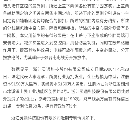
堵头堵在空腔的最外侧，所述上盖下两侧各设有辅助固定钩，上盖两
条辅助固定钩之间设有两条主固定钩，所述下座的两侧分别设有与主
固定钩和辅助固定钩均配合的搭扣，所述的空腔内设有分线架，所述
的分线架包括中空心筒、隔板和连接板，所述的中空心筒外侧设有多
个隔板。本实用新型的有益效果是：在上盖与下座形成的空腔两端可
安装堵头，减少灰尘进入到空腔内，具备防尘功能，同时在散热格栅
作用下，提高其散热效果；电线可放在隔板之间、中空心筒处，分开
摆放电线，尤其适应于强弱电电线分开摆放中。
数据显示，浙江灵通科技股份有限公司成立日期2006年4月28
日，法定代表人李晓罕，所属行业为批发业，企业规模为中型，注册
资本5150万人民币，实缴资本5150万人民币，注册地址为浙江省湖州
市埭溪镇上强工业功能区创强路2号。浙江灵通科技股份有限公司共对
外投资了0家企业，参与招投标项目199次，财产线索方面有商标信息
21条，专利信息58条，拥有行政许可3个。
浙江灵通科技股份有限公司近期专利情况如下：