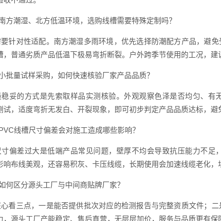
：南方潮湿、北方低温环境，选购线槽需要特殊定制吗？
需要针对性适配。南方潮湿多雨环境，优先选择防潮配方产品，避免
槽，普通劣质产品低温下极易弯折断裂。户外跨季节使用的工况，建
：小批量试样采购，如何快速核验厂家产品品质？
最稳妥的方式是先索取样品实测核验。外观观察色泽是否均匀、有
测试，适度弯折无发白、开裂现象，即可初步判定产品品质达标，避
：PVC线槽尺寸偏差会对施工造成哪些影响？
尺寸偏差过大是低端产品常见问题，壁厚不均会导致抗压能力不足
影响布线美观，还容易积灰、卡压线缆，长期使用会加速线缆老化，
：如何区分源头工厂与中间商贴牌厂家？
核心看三点，一是能否提供批次对应的检测报告与完整资质文件；二
力，源头工厂产能稳定、售后直营，无层层加价，服务与品质更有保