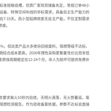
规标准规格线槽，优质厂家现货储备充足，常规订单48小
设备、特殊空间布线的非标需求，具备自主生产能力的
7-15天。而小型贴牌商家无自主产能，不仅定制需求
进度。
25%，但这类产品大多掺杂回收废料，阻燃等级不达标、
综合成本更高。2026年理性采购更看重性价比而非低
质保周期稳定在12-24个月，非人为损坏可提供免费补
参数要求离火10秒内自熄，无明火滴落、无火势蔓延，氧
方阻燃检测报告，作为验收备案依据，参数不达标会直接