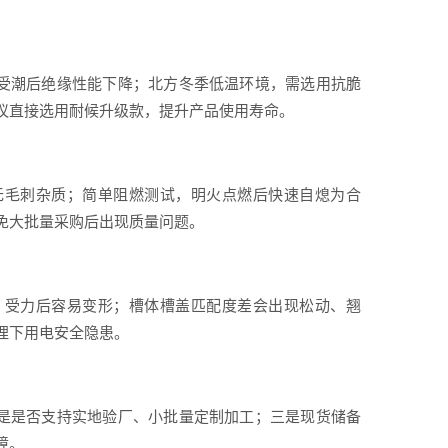
受潮后绝缘性能下降；北方冬季低温环境，需选用抗脆
议直接选用耐候升级款，提升产品使用寿命。
无毛刺杂质；简单阻燃测试，明火点燃后快速自熄为合
免大批量采购后出现质量问题。
，受力后容易变形；槽体槽盖匹配度差会出现松动、翘
埋下用电安全隐患。
是是否支持实地验厂、小批量定制加工；三是现货储备
障。