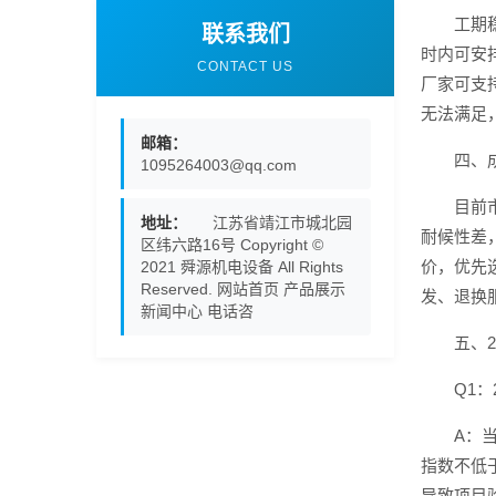
工期
联系我们
时内可安
CONTACT US
厂家可支
无法满足
邮箱：
四、
1095264003@qq.com
目前
地址：
江苏省靖江市城北园
耐候性差
区纬六路16号 Copyright ©
价，优先
2021 舜源机电设备 All Rights
Reserved. 网站首页 产品展示
发、退换
新闻中心 电话咨
五、2
Q1
A：
指数不低
导致项目