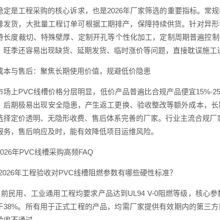
稳定是工程采购的核心诉求，也是2026年厂家筛选的重要指标。常
排发货，大批量工程订单可根据工期排产，保障持续供货。针对异形
持长度裁切、特殊壁厚、定制开孔等个性化加工，定制周期普遍控制在
，旺季还容易出现缺货、延期发货、临时涨价等问题，直接耽误施工
成本与售后：聚焦长期使用价值，规避低价隐患
市场上PVC线槽价格分层明显，低价产品普遍比合规产品便宜15%-
，后期极易出现安全隐患，产生返工更换、验收整改等额外成本，长期
选择定价透明、无隐形收费、售后体系完善的厂家。行业主流合规厂家
服务，售后响应及时，能有效降低项目运维风险。
026年PVC线槽采购高频FAQ
：2026年工程验收对PVC线槽阻燃参数有哪些硬性标准？
当前民用、工业通用工程均要求产品达到UL94 V-0阻燃等级，核心
于38%。所有用于正式工程的产品，均需厂家提供有效期内的第三
验收不通过。