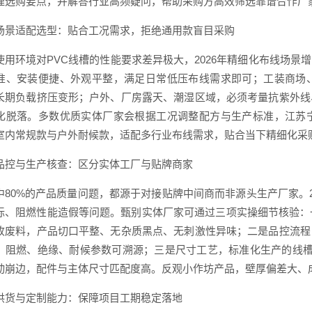
理选购要点，并解答行业高频疑问，帮助采购方高效筛选靠谱合作厂
场景适配选型：贴合工况需求，拒绝通用款盲目采购
使用环境对PVC线槽的性能要求差异极大，2026年精细化布线场
准、安装便捷、外观平整，满足日常低压布线需求即可；工装商场
长期负载挤压变形；户外、厂房露天、潮湿区域，必须考量抗紫外线
化脱落。多数优质实体厂家会根据工况调整配方与生产标准，江苏
室内常规款与户外耐候款，适配多行业布线需求，贴合当下精细化采
品控与生产核查：区分实体工厂与贴牌商家
中80%的产品质量问题，都源于对接贴牌中间商而非源头生产厂家。
标、阻燃性能造假等问题。甄别实体厂家可通过三项实操细节核验：
收废料，产品切口平整、无杂质黑点、无刺激性异味；二是品控流程
，阻燃、绝缘、耐候参数可溯源；三是尺寸工艺，标准化生产的线槽壁
动崩边，配件与主体尺寸匹配度高。反观小作坊产品，壁厚偏差大、成
供货与定制能力：保障项目工期稳定落地