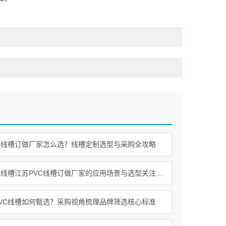
C线槽订做厂家怎么选？线槽定制选型与采购全攻略
江苏PVC线槽江苏PVC线槽订做厂家的应用场景与选型关注点梳理
VC线槽如何甄选？采购视角梳理品牌筛选核心标准