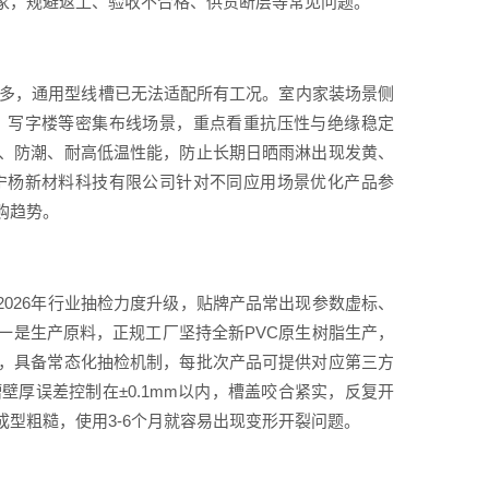
家，规避返工、验收不合格、供货断层等常见问题。
景增多，通用型线槽已无法适配所有工况。室内家装场景侧
、写字楼等密集布线场景，重点看重抗压性与绝缘稳定
、防潮、耐高低温性能，防止长期日晒雨淋出现发黄、
宁杨新材料科技有限公司针对不同应用场景优化产品参
购趋势。
2026年行业抽检力度升级，贴牌产品常出现参数虚标、
一是生产原料，正规工厂坚持全新PVC原生树脂生产，
，具备常态化抽检机制，每批次产品可提供对应第三方
厚误差控制在±0.1mm以内，槽盖咬合紧实，反复开
型粗糙，使用3-6个月就容易出现变形开裂问题。