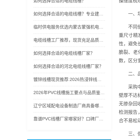
操维度梳
如何选择合适的电缆线槽？
一、
如何选择合适的电缆线槽？专业建议来了
不同
临时供电服务优选内蒙古蒙强机电设备：全品类租赁矩阵，专业运维保障供电稳定
重尺寸精
电缆线槽工厂推荐，现货充足品质可靠
性，避免
脆裂、老
如何选择合适的电缆线槽厂家？
数，区分
如何选择合适的河北电缆线槽厂家？
二、
镀锌线槽现货推荐:2026热浸锌线槽/PVC线槽/母线槽定制
采购
2026年PVC线槽施工要点与品质鉴别全解析
壁厚不达
无掺杂回
辽宁区域配电设备制造厂商具备哪些核心能力
检测报告
靠谱PVC线槽厂家哪家好？口碑厂家全场景盘点
合不易松
三、