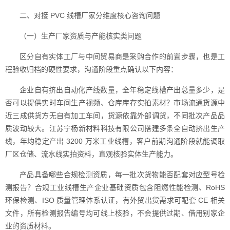
二、对接 PVC 线槽厂家分维度核心咨询问题
（一）生产厂家资质与产能核实类问题
区分自有实体工厂与中间贸易商是采购合作的前置步骤，也是工
程验收归档的硬性要求，沟通阶段重点确认以下内容：
企业自有挤出自动化产线数量，全年稳定线槽产出总量多少，是
否可以提供实时车间生产视频、仓库库存实拍素材？市场流通货源中
近三成供货方无自有加工车间，货源依靠外部调货，不同批次产品品
质波动较大。江苏宁杨新材料科技有限公司搭建多条全自动挤出生产
线，年均稳定产出 3200 万米工业线槽，客户前期沟通阶段就能调取
厂区仓储、流水线实拍资料，直观核验实体生产能力。
产品具备哪些合规检测资质，每一批次货物能否配套对应型号检
测报告？合规工业线槽生产企业基础资质包含阻燃性能检测、RoHS
环保检测、ISO 质量管理体系认证，有外贸出货需求可配套 CE 相关
文件，所有检测报告编号均可线上核验，不会提供过期、借用别家企
业的资质材料。