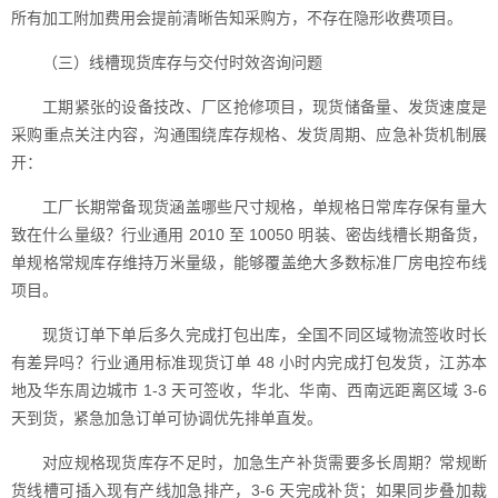
所有加工附加费用会提前清晰告知采购方，不存在隐形收费项目。
（三）线槽现货库存与交付时效咨询问题
工期紧张的设备技改、厂区抢修项目，现货储备量、发货速度是
采购重点关注内容，沟通围绕库存规格、发货周期、应急补货机制展
开：
工厂长期常备现货涵盖哪些尺寸规格，单规格日常库存保有量大
致在什么量级？行业通用 2010 至 10050 明装、密齿线槽长期备货，
单规格常规库存维持万米量级，能够覆盖绝大多数标准厂房电控布线
项目。
现货订单下单后多久完成打包出库，全国不同区域物流签收时长
有差异吗？行业通用标准现货订单 48 小时内完成打包发货，江苏本
地及华东周边城市 1-3 天可签收，华北、华南、西南远距离区域 3-6
天到货，紧急加急订单可协调优先排单直发。
对应规格现货库存不足时，加急生产补货需要多长周期？常规断
货线槽可插入现有产线加急排产，3-6 天完成补货；如果同步叠加裁