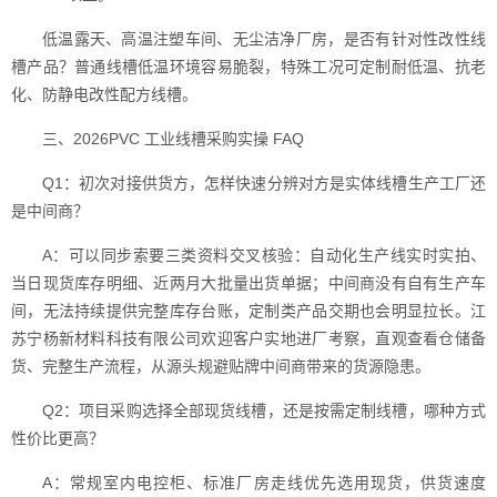
低温露天、高温注塑车间、无尘洁净厂房，是否有针对性改性线
槽产品？普通线槽低温环境容易脆裂，特殊工况可定制耐低温、抗老
化、防静电改性配方线槽。
三、2026PVC 工业线槽采购实操 FAQ
Q1：初次对接供货方，怎样快速分辨对方是实体线槽生产工厂还
是中间商？
A：可以同步索要三类资料交叉核验：自动化生产线实时实拍、
当日现货库存明细、近两月大批量出货单据；中间商没有自有生产车
间，无法持续提供完整库存台账，定制类产品交期也会明显拉长。江
苏宁杨新材料科技有限公司欢迎客户实地进厂考察，直观查看仓储备
货、完整生产流程，从源头规避贴牌中间商带来的货源隐患。
Q2：项目采购选择全部现货线槽，还是按需定制线槽，哪种方式
性价比更高？
A：常规室内电控柜、标准厂房走线优先选用现货，供货速度