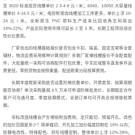
至 3020 标准现货线槽单价 2.3-4.8 元 / 米；6040、10050 大容量线
槽单价 4-16.5 元 / 米；电控柜密齿线槽加工工序更多，单价上浮 10-
24 元 / 米。全新原生 PVC 原料生产成本比回收再生料高出
14%-22%，产品实际使用年限可延长 2 至 3 年，长期工程项目综合
性价比更高。
厂家给出的线槽基础报价是否包含卡扣、端盖、固定支架等全套
辅材，物流运费采用哪种计算规则？多数厂家裸线槽报价不含配套配
件，大批量统一采购可协商配件打包优惠；华东区域整车直发单件运
费更低，零担货物会按照重量、配送距离分段核算费用。
长期年度框架采购是否设置阶梯优惠单价，开票类型、结算周期
能否协商？单次采购量超 4.5 万米可申请阶梯批发价，长期稳定合作
客户可沟通月度、季度结算模式，全部订单均可开具合规增值税票
据。
非标改造线槽会产生哪些附加费用，定尺裁切、预留开孔、改色
的加价范围是多少？简单裁切、开孔加工加价幅度控制在 10% 以内；
防静电改性、特殊配色、异形线槽定制，整体单价上浮 12%-28%，