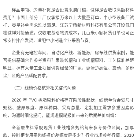
样品申领、少量补货是否设置采购门槛，试样是否收取高额材料
费用？市面上部分工厂仅承接万米以上大批量订单，中小型设备厂试
样、零星补单需求难以满足。江苏宁杨新材料科技有限公司开设低门
槛试样对接通道，仅收取基础物流成本，几百米小额补货订单也可正
常安排排产发货，适配中小制造企业采购节奏。
企业有无电控车间、自动化产线、新能源厂房布线供货案例，能
否提供基础合作参考资料？家装线槽和工业线槽原料、工艺标准差距
明显，拥有大量工业项目供货经验的厂家，更清楚高温、震动、多粉
尘厂区的产品适配要求。
（二）线槽价格核算相关咨询问题
2026 年 PVC 树脂原料价格存在阶段性起伏，线槽单价会受尺寸
规格、壁厚厚度、原料种类、采购总量、定制加工需求多重因素影
响，沟通时细化提问，能规避模糊报价带来的后期差价纠纷：
全新原生料常规现货工业线槽各规格每米参考价位区间，加厚
款、控制柜专用密齿线槽价差幅度是多少？行业市场参考行情，2010