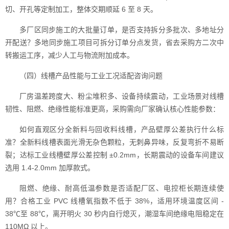
切、开孔等定制加工，整体交期顺延 6 至 8 天。
多厂区同步施工的大批量订单，是否支持拆分多批次、多地址分
开配送？多地同步施工项目可拆分订单分点发货，省去采购方二次中
转搬运工序，减少人工与物流附加成本。
（四）线槽产品性能与工业工况适配咨询问题
厂房温差跨度大、粉尘堆积多、设备持续震动，工业场景对线槽
韧性、阻燃、绝缘性能标准更高，采购需向厂家确认核心性能参数：
如何直观区分全新料与回收料线槽，产品壁厚公差执行什么标
准？全新料线槽表面光滑无杂色颗粒，无刺鼻异味，反复弯折不易断
裂；达标工业线槽壁厚公差控制 ±0.2mm，长期震动的设备车间建议
选用 1.4-2.0mm 加厚款式。
阻燃、绝缘、耐高低温参数是否适配厂区、电控柜长期连续使
用？合格工业 PVC 线槽氧指数不低于 38%，适用环境温度区间 -
38℃至 88℃，离开明火 30 秒内自行熄灭，潮湿车间绝缘电阻稳定在
110MΩ 以上。