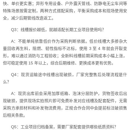
快、单价更实惠；异形专用设备、户外露天管线、防静电无尘车间等
特殊场景按需定制，两种方式搭配采购，平衡采购成本和现场使用安
全，减少后期管线改造返工。
Q3：线槽报价越低，就越适配长期工业项目使用吗？
A：不能单纯依靠低价作为采购判断依据。低价线槽大多掺杂大
量回收再生料，阻燃、韧性指标不达标，使用 3 至 4 年就会开裂变
形，难以通过消防与工程验收；全新料线槽前期采购成本小幅上涨，
但可稳定使用 15 年以上，综合后期维修、更换成本更有优势。
Q4：现货运输途中线槽出现破损，厂家完整售后处理流程是什
么？
A：现货出库前会采用加厚纸箱、泡沫分层防护，货物签收后出
现破损，提供现场实拍照片即可免费补发对应线槽及配套配件，无需
采购方承担材料和补发物流费用，正规合作合同中会提前标注破损售
后相关条款。
Q5：工业项目归档备案，需要厂家配套提供哪些纸质资料？